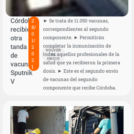
Córdoba
2
► Se trata de 11.050 vacunas,
8/
recibió
correspondientes al segundo
0
otra
componente. ► Permitirán
1/
completar la inmunización de
tanda
2
VOLVER
0
todos aquellos profesionales de la
de
AL
INICIO
2
salud que ya recibieron la primera
vacunas
1
dosis. ► Este es el segundo envío
Sputnik
de vacunas del segundo
V
componente que recibe Córdoba.