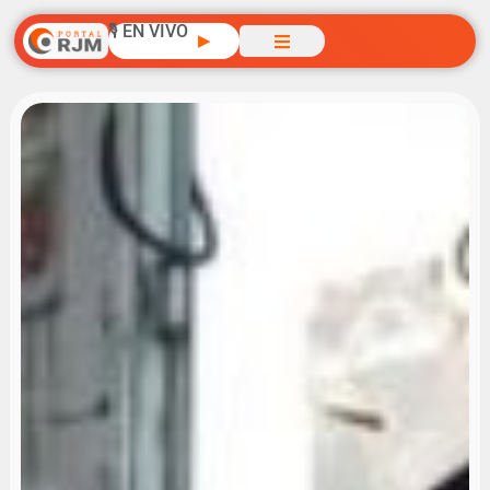
🎙️ EN VIVO
▶