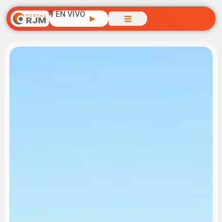
🎙️ EN VIVO
▶