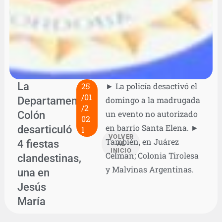
La
25
► La policía desactivó el
/01
Departamental
domingo a la madrugada
/2
Colón
un evento no autorizado
02
en barrio Santa Elena. ►
desarticuló
1
VOLVER
También, en Juárez
4 fiestas
AL
INICIO
Celman; Colonia Tirolesa
clandestinas,
y Malvinas Argentinas.
una en
Jesús
María