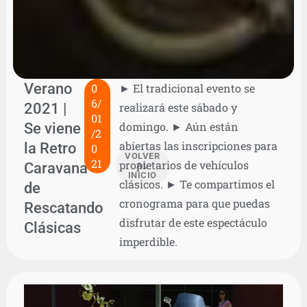
Verano
0
► El tradicional evento se
6/
2021 |
realizará este sábado y
01
Se viene
domingo. ► Aún están
/2
abiertas las inscripciones para
la Retro
0
VOLVER
21
propietarios de vehículos
Caravana
AL
INICIO
clásicos. ► Te compartimos el
de
cronograma para que puedas
Rescatando
disfrutar de este espectáculo
Clásicas
imperdible.