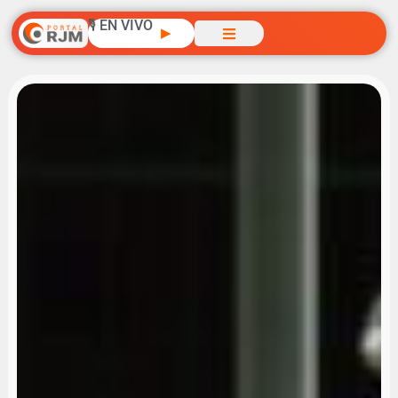
🎙️ EN VIVO
▶