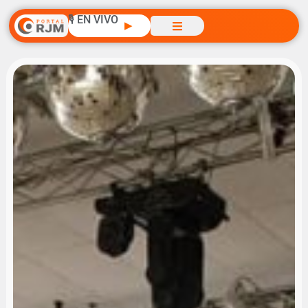
🎙️ EN VIVO
▶