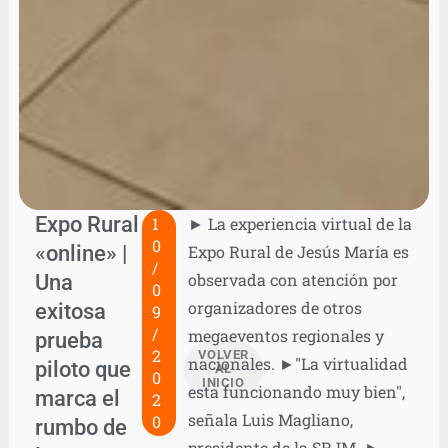
Expo Rural
1
► La experiencia virtual de la
0
«online» |
Expo Rural de Jesús María es
/
Una
observada con atención por
0
organizadores de otros
exitosa
9
/
megaeventos regionales y
prueba
2
VOLVER
nacionales. ►"La virtualidad
piloto que
AL
0
INICIO
esta funcionando muy bien",
marca el
2
señala Luis Magliano,
0
rumbo de
presidente de la SRJM. ►