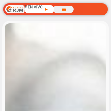
🎙️ EN VIVO
▶