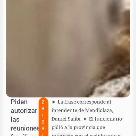
Piden
2
► La frase corresponde al
8
autorizar
intendente de Mendiolaza,
/
las
Daniel Salibi. ► El funcionario
0
pidió a la provincia que
reuniones
8
/
interceda con el pedido ante el