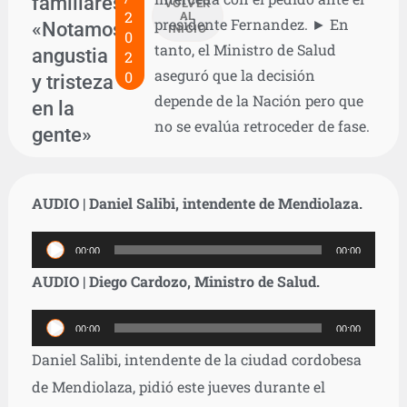
familiares:
VOLVER
2
AL
presidente Fernandez. ► En
«Notamos
INICIO
0
tanto, el Ministro de Salud
angustia
2
aseguró que la decisión
0
y tristeza
depende de la Nación pero que
en la
no se evalúa retroceder de fase.
gente»
AUDIO | Daniel Salibi, intendente de Mendiolaza.
Reproductor
00:00
00:00
de
AUDIO | Diego Cardozo, Ministro de Salud.
audio
Reproductor
00:00
00:00
de
Daniel Salibi, intendente de la ciudad cordobesa
audio
de Mendiolaza, pidió este jueves durante el