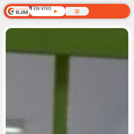
🎙️ EN VIVO
▶