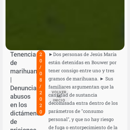
Tenencia
2
►Dos personas de Jesús María
0
de
están detenidas en Bouwer por
/
marihuana
tener consigo entre uno y tres
0
gramos de marihuana. ► Sus
|
8
/
familiares argumentan que la
Denuncian
2
VOLVER
cantidad de sustancia
abusos
AL
0
INICIO
decomisada entra dentro de los
en los
2
parámetros de "consumo
0
dictámenes
personal", y que no hay riesgo
de
de fuga o entorpecimiento de la
prisiones