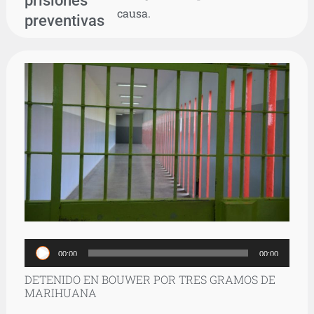
causa.
preventivas
Reproductor
00:00
00:00
de
DETENIDO EN BOUWER POR TRES GRAMOS DE
audio
MARIHUANA