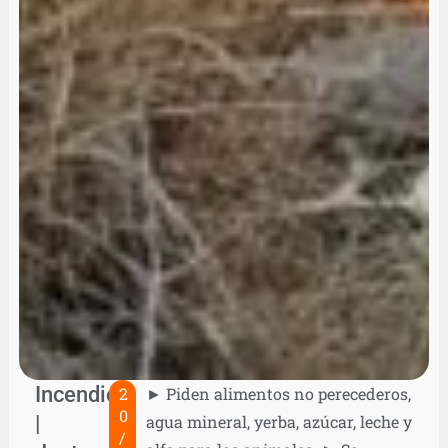
Incendios
2
► Piden alimentos no perecederos,
0
|
agua mineral, yerba, azúcar, leche y
/