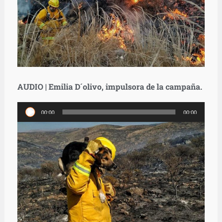
AUDIO | Emilia D´olivo, impulsora de la campaña.
Reproductor
00:00
00:00
de
audio