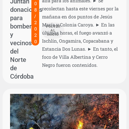
Juntan
alfa para los animales. ► Se
0
recolectan hasta este viernes por la
donaciones
8
/
mañana en dos puntos de Jesús
para
2
María y Colonia Caroya. ► En las
bomberos
VOLVER
0
AL
últimas horas, el fuego avanzó a
y
2
INICIO
Ischlín, Ongamira, Copacabana y
0
vecinos
Estancia Dos Lunas. ► En tanto, el
del
foco de Villa Albertina y Cerro
Norte
Negro fueron contenidos.
de
Córdoba