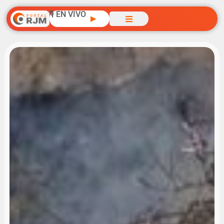
🎙️ EN VIVO
▶