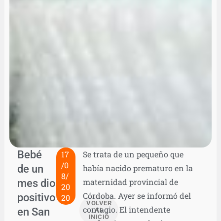
Bebé
17
Se trata de un pequeño que
/0
de un
había nacido prematuro en la
8/
mes dio
maternidad provincial de
20
Córdoba. Ayer se informó del
positivo
20
VOLVER
contagio. El intendente
en San
AL
INICIO