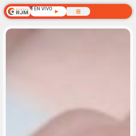
🎙️ EN VIVO
▶