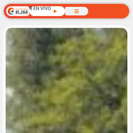
🎙️ EN VIVO
▶