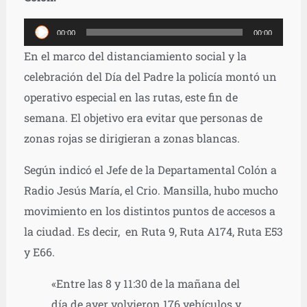
Reproductor
00:00
00:00
de
En el marco del distanciamiento social y la
audio
celebración del Día del Padre la policía montó un
operativo especial en las rutas, este fin de
semana. El objetivo era evitar que personas de
zonas rojas se dirigieran a zonas blancas.
Según indicó el Jefe de la Departamental Colón a
Radio Jesús María, el Crio. Mansilla, hubo mucho
movimiento en los distintos puntos de accesos a
la ciudad. Es decir, en Ruta 9, Ruta A174, Ruta E53
y E66.
«Entre las 8 y 11:30 de la mañana del
día de ayer volvieron 176 vehículos y