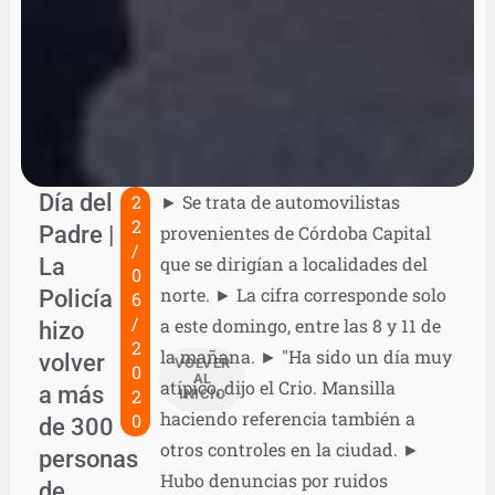
Día del
2
► Se trata de automovilistas
2
Padre |
provenientes de Córdoba Capital
/
La
que se dirigían a localidades del
0
norte. ► La cifra corresponde solo
Policía
6
/
a este domingo, entre las 8 y 11 de
hizo
2
la mañana. ► "Ha sido un día muy
volver
VOLVER
0
AL
atípico, dijo el Crio. Mansilla
a más
2
INICIO
haciendo referencia también a
0
de 300
otros controles en la ciudad. ►
personas
Hubo denuncias por ruidos
de