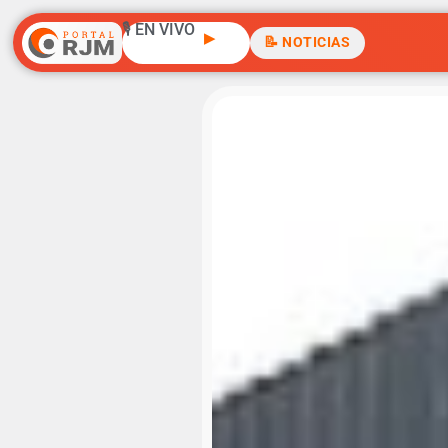
🎙️ EN VIVO
▶
📝 NOTICIAS