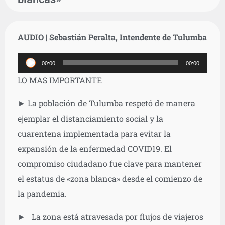
AUDIO | Sebastián Peralta, Intendente de Tulumba
Reproductor
00:00
00:00
de
LO MAS IMPORTANTE
audio
► La población de Tulumba respetó de manera
ejemplar el distanciamiento social y la
cuarentena implementada para evitar la
expansión de la enfermedad COVID19. El
compromiso ciudadano fue clave para mantener
el estatus de «zona blanca» desde el comienzo de
la pandemia.
► La zona está atravesada por flujos de viajeros