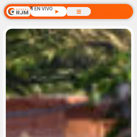
🎙️ EN VIVO
▶