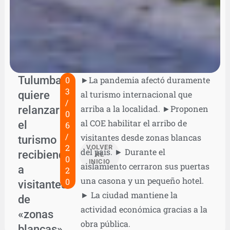
Tulumba
0
►La pandemia afectó duramente
3
quiere
al turismo internacional que
/
relanzar
arriba a la localidad. ►Proponen
0
al COE habilitar el arribo de
el
6
/
visitantes desde zonas blancas
turismo
2
VOLVER
del país. ► Durante el
recibiendo
AL
0
INICIO
aislamiento cerraron sus puertas
a
2
una casona y un pequeño hotel.
0
visitantes
► La ciudad mantiene la
de
actividad económica gracias a la
«zonas
obra pública.
blancas»