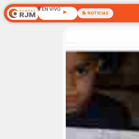
🎙️ EN VIVO
▶
📝 NOTICIAS