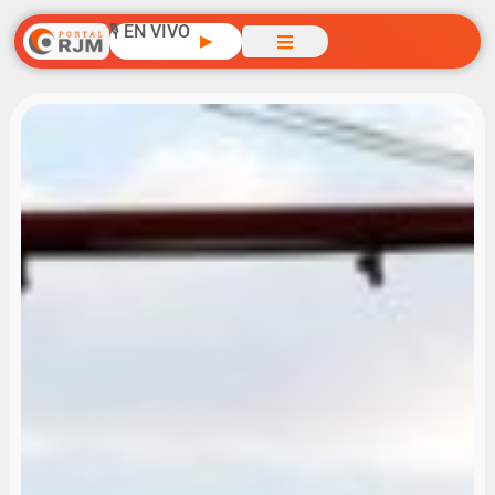
🎙️ EN VIVO
▶