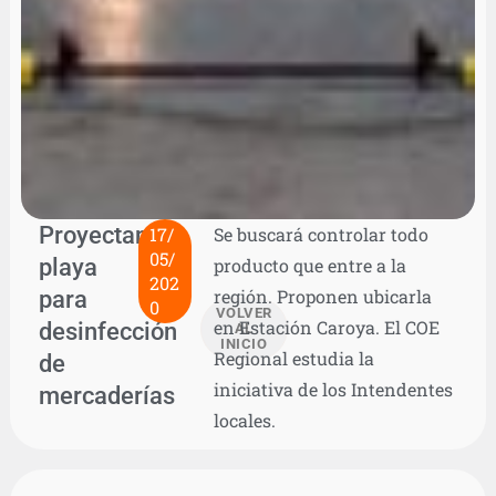
Proyectan
17/
Se buscará controlar todo
05/
playa
producto que entre a la
202
para
región. Proponen ubicarla
0
VOLVER
en Estación Caroya. El COE
desinfección
AL
INICIO
Regional estudia la
de
iniciativa de los Intendentes
mercaderías
locales.