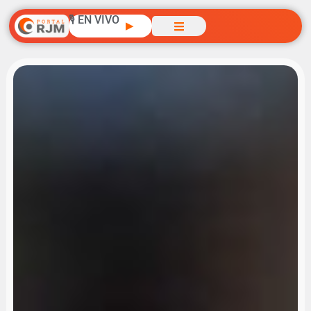
🎙️ EN VIVO
▶