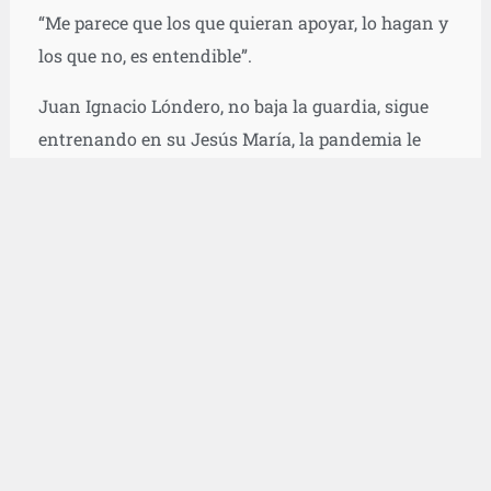
“Me parece que los que quieran apoyar, lo hagan y
los que no, es entendible”.
Juan Ignacio Lóndero, no baja la guardia, sigue
entrenando en su Jesús María, la pandemia le
sirve para recargar las pilas junto a sus afectos, a
quienes sólo suele ver entre viaje y viaje.
Cuando la pesadilla que vive el mundo termine, el
Topito retomará sus sueños, raqueta en mano por
el mundo.