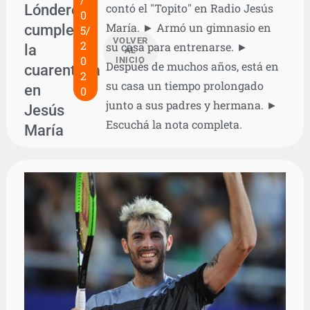
Lóndero
contó el "Topito" en Radio Jesús
0
María. ► Armó un gimnasio en
cumple
5/
VOLVER
2
su casa para entrenarse. ►
la
AL
0
INICIO
Después de muchos años, está en
cuarentena
2
su casa un tiempo prolongado
en
0
junto a sus padres y hermana. ►
Jesús
Escuchá la nota completa.
María