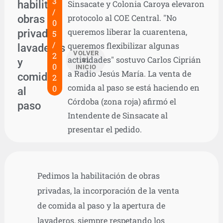
3
habilitar
Sinsacate y Colonia Caroya elevaron
/
obras
protocolo al COE Central. "No
0
queremos liberar la cuarentena,
privadas,
5
/
queremos flexibilizar algunas
lavaderos
VOLVER
2
actividades" sostuvo Carlos Ciprián
y
AL
0
INICIO
a Radio Jesús María. La venta de
comida
2
comida al paso se está haciendo en
0
al
Córdoba (zona roja) afirmó el
paso
Intendente de Sinsacate al
presentar el pedido.
Pedimos la habilitación de obras
privadas, la incorporación de la venta
de comida al paso y la apertura de
lavaderos, siempre respetando los