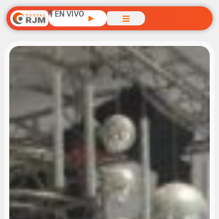
🎙️ EN VIVO
▶