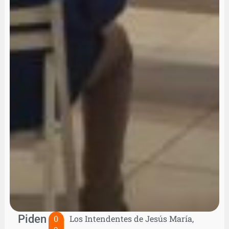
Piden
0
Los Intendentes de Jesús María,