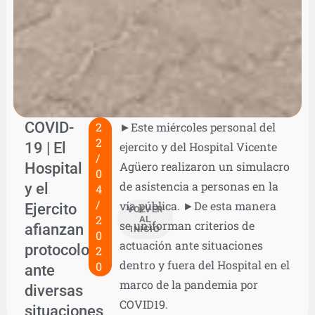
COVID-
2
►Este miércoles personal del
2
19 | El
ejercito y del Hospital Vicente
/
Hospital
Agüero realizaron un simulacro
0
de asistencia a personas en la
y el
4
/
vía pública. ►De esta manera
Ejercito
VOLVER
2
AL
se uniforman criterios de
afianzan
INICIO
0
actuación ante situaciones
protocolos
2
dentro y fuera del Hospital en el
0
ante
marco de la pandemia por
diversas
COVID19.
situaciones