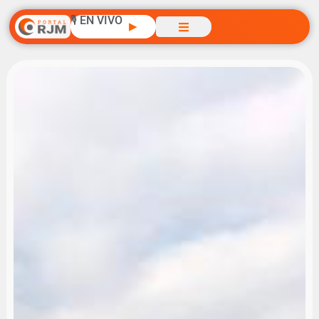
🎙️ EN VIVO
▶