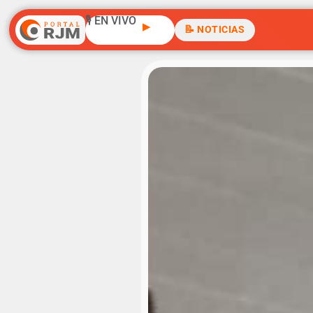
🎙️ EN VIVO
▶
📝 NOTICIAS