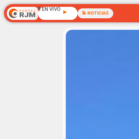
🎙️ EN VIVO
▶
📝 NOTICIAS