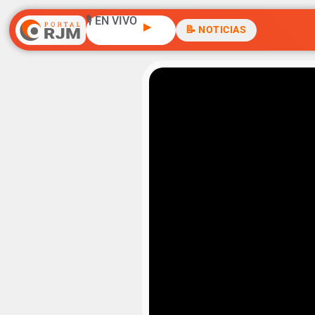
🎙️ EN VIVO
▶
📝 NOTICIAS