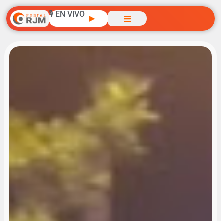
🎙️ EN VIVO
▶