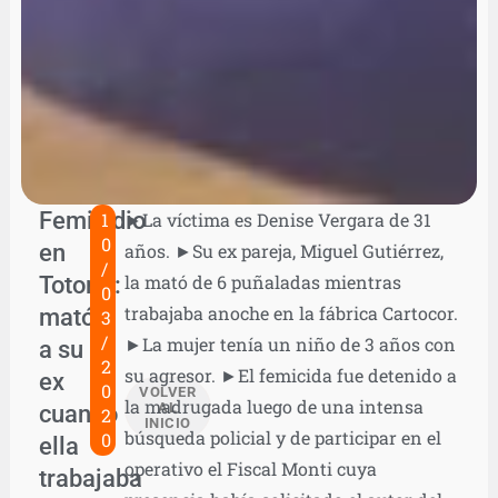
Femicidio
1
►La víctima es Denise Vergara de 31
0
en
años. ►Su ex pareja, Miguel Gutiérrez,
/
Totoral:
la mató de 6 puñaladas mientras
0
trabajaba anoche en la fábrica Cartocor.
mató
3
/
►La mujer tenía un niño de 3 años con
a su
2
su agresor. ►El femicida fue detenido a
ex
0
VOLVER
la madrugada luego de una intensa
cuando
AL
2
INICIO
búsqueda policial y de participar en el
0
ella
operativo el Fiscal Monti cuya
trabajaba