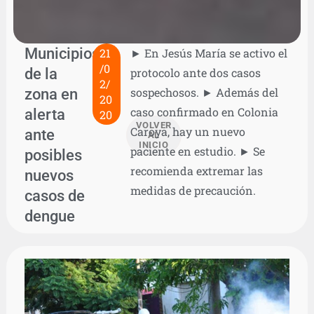
Municipios
21
► En Jesús María se activo el
/0
de la
protocolo ante dos casos
2/
zona en
sospechosos. ► Además del
20
caso confirmado en Colonia
alerta
20
VOLVER
Caroya, hay un nuevo
ante
AL
INICIO
paciente en estudio. ► Se
posibles
recomienda extremar las
nuevos
medidas de precaución.
casos de
dengue