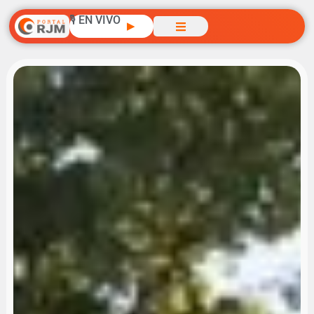
🎙️ EN VIVO
▶