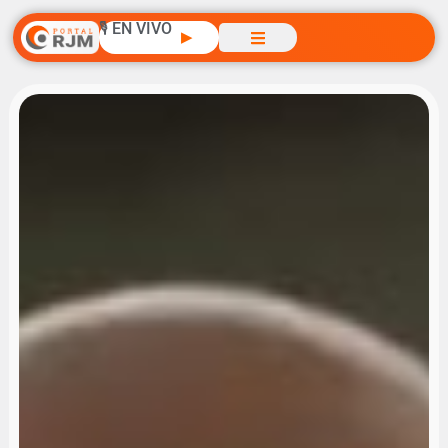
🎙️ EN VIVO
▶