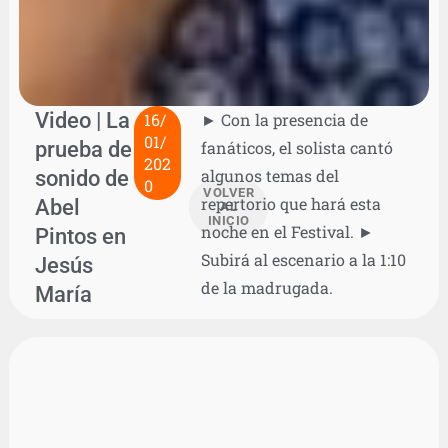
Video | La
16/
► Con la presencia de
01/
prueba de
fanáticos, el solista cantó
202
sonido de
algunos temas del
0
VOLVER
repertorio que hará esta
Abel
AL
INICIO
noche en el Festival. ►
Pintos en
Subirá al escenario a la 1:10
Jesús
de la madrugada.
María