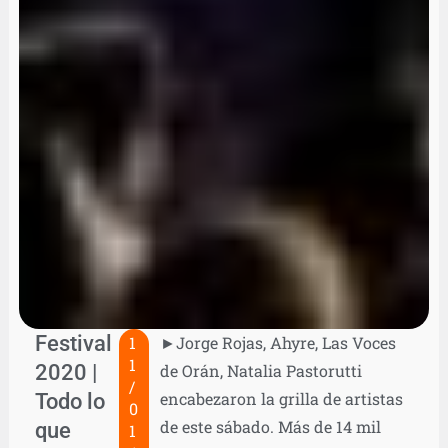
Festival
1
►Jorge Rojas, Ahyre, Las Voces
1
2020 |
de Orán, Natalia Pastorutti
/
Todo lo
encabezaron la grilla de artistas
0
de este sábado. Más de 14 mil
que
1