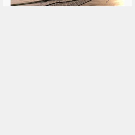
22.00
Ya sonó el clarín en Jesús María. En
instantes sube AHYRE