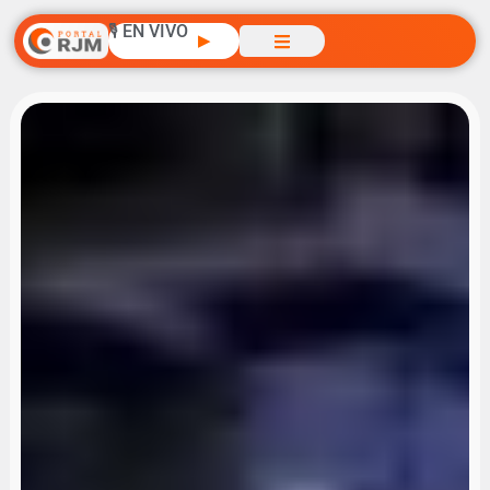
🎙️ EN VIVO
▶