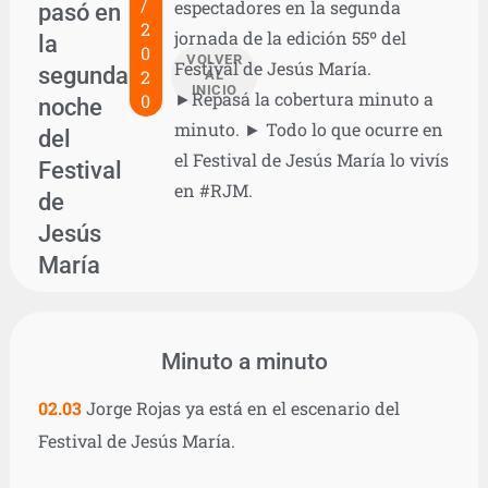
/
espectadores en la segunda
pasó en
2
jornada de la edición 55º del
la
0
VOLVER
Festival de Jesús María.
segunda
2
AL
INICIO
►Repasá la cobertura minuto a
0
noche
minuto. ► Todo lo que ocurre en
del
el Festival de Jesús María lo vivís
Festival
en #RJM.
de
Jesús
María
Minuto a minuto
02.03
Jorge Rojas ya está en el escenario del
Festival de Jesús María.