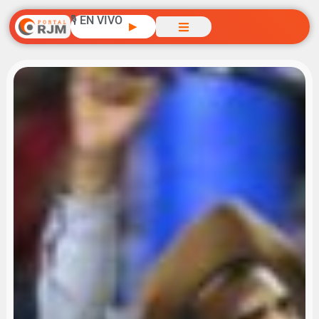
🎙️ EN VIVO
▶