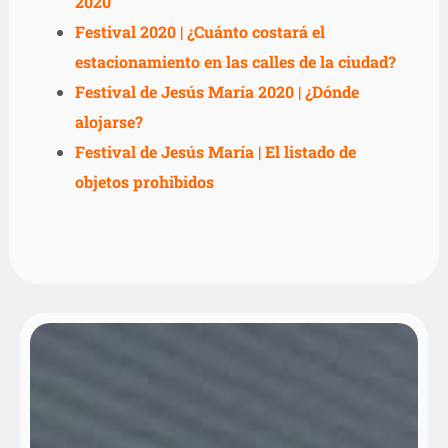
2020
Festival 2020 | ¿Cuánto costará el
estacionamiento en las calles de la ciudad?
Festival de Jesús María 2020 | ¿Dónde
alojarse?
Festival de Jesús María | El listado de
objetos prohibidos