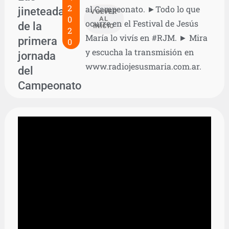
2
al Campeonato. ►Todo lo que
jineteadas
VOLVER
0
AL
ocurre en el Festival de Jesús
de la
INICIO
2
María lo vivís en #RJM. ► Mira
primera
0
y escucha la transmisión en
jornada
www.radiojesusmaria.com.ar.
del
Campeonato