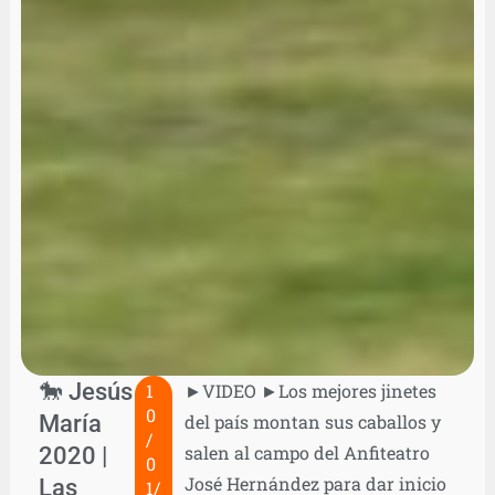
🐎 Jesús
1
►VIDEO ►Los mejores jinetes
0
María
del país montan sus caballos y
/
2020 |
salen al campo del Anfiteatro
0
José Hernández para dar inicio
Las
1/