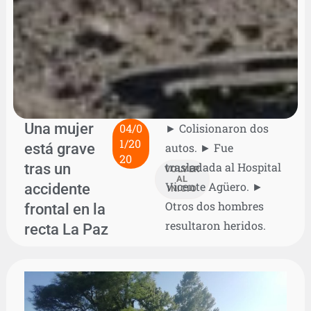
Una mujer
04/0
► Colisionaron dos
1/20
está grave
autos. ► Fue
20
tras un
trasladada al Hospital
VOLVER
AL
Vicente Agüero. ►
accidente
INICIO
Otros dos hombres
frontal en la
resultaron heridos.
recta La Paz