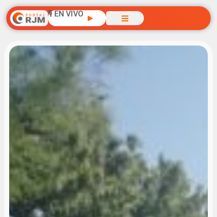
🎙️ EN VIVO
▶