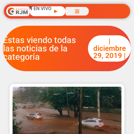
🎙️ EN VIVO
▶
Estas viendo todas
|
las noticias de la
diciembre
29, 2019 |
categoría