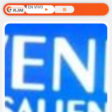
🎙️ EN VIVO
▶