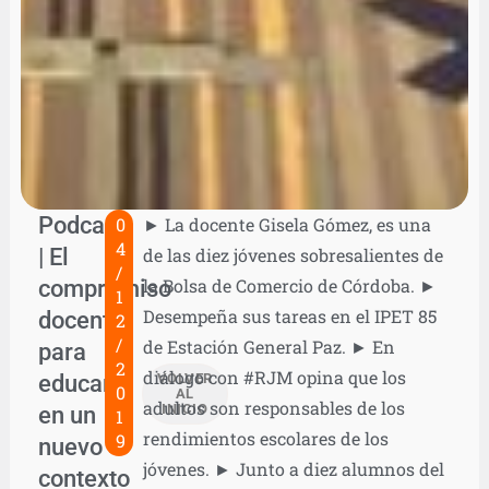
Podcast
0
► La docente Gisela Gómez, es una
4
| El
de las diez jóvenes sobresalientes de
/
compromiso
la Bolsa de Comercio de Córdoba. ►
1
Desempeña sus tareas en el IPET 85
docente
2
/
de Estación General Paz. ► En
para
2
diálogo con #RJM opina que los
educar
VOLVER
0
AL
adultos son responsables de los
en un
INICIO
1
rendimientos escolares de los
9
nuevo
jóvenes. ► Junto a diez alumnos del
contexto