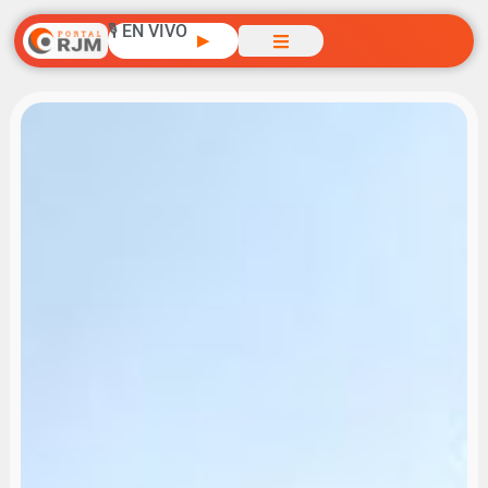
🎙️ EN VIVO
▶