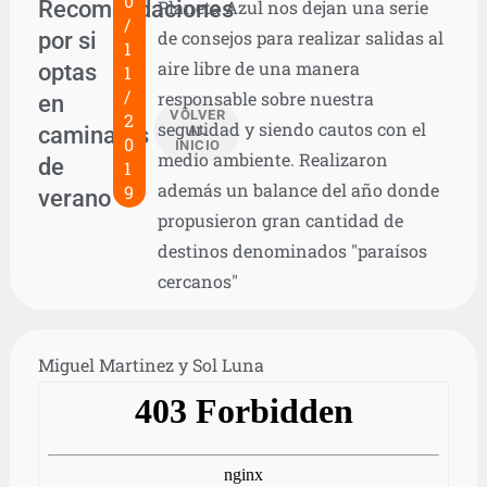
0
Recomendaciones
Planeta Azul nos dejan una serie
/
por si
de consejos para realizar salidas al
1
aire libre de una manera
optas
1
/
responsable sobre nuestra
en
VOLVER
2
seguridad y siendo cautos con el
caminatas
AL
0
INICIO
medio ambiente. Realizaron
de
1
además un balance del año donde
9
verano
propusieron gran cantidad de
destinos denominados "paraísos
cercanos"
Miguel Martinez y Sol Luna