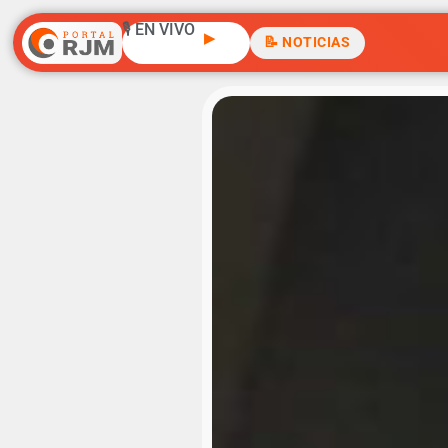
🎙️ EN VIVO
▶
📝 NOTICIAS