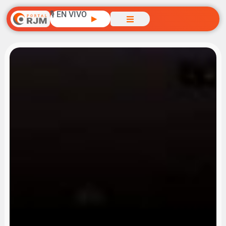
🎙️ EN VIVO
▶