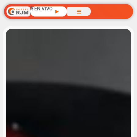
🎙️ EN VIVO
▶