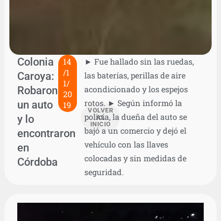
Colonia
14
► Fue hallado sin las ruedas,
/1
Caroya:
las baterías, perillas de aire
1/
Robaron
acondicionado y los espejos
20
rotos. ► Según informó la
un auto
19
VOLVER
policía, la dueña del auto se
y lo
AL
INICIO
bajó a un comercio y dejó el
encontraron
vehículo con las llaves
en
colocadas y sin medidas de
Córdoba
seguridad.