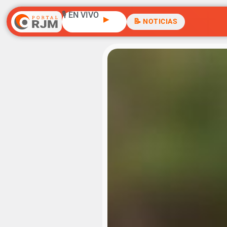
🎙️ EN VIVO
▶
📝 NOTICIAS