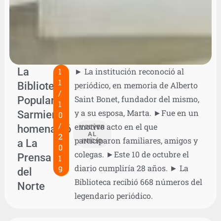
La
1
► La institución reconoció al
1
Biblioteca
periódico, en memoria de Alberto
/
Popular
Saint Bonet, fundador del mismo,
1
y a su esposa, Marta. ►Fue en un
Sarmiento
0
/
emotivo acto en el que
homenajeó
VOLVER
AL
2
participaron familiares, amigos y
a La
INICIO
0
colegas. ►Este 10 de octubre el
Prensa
1
diario cumpliría 28 años. ► La
9
del
Biblioteca recibió 668 números del
Norte
legendario periódico.