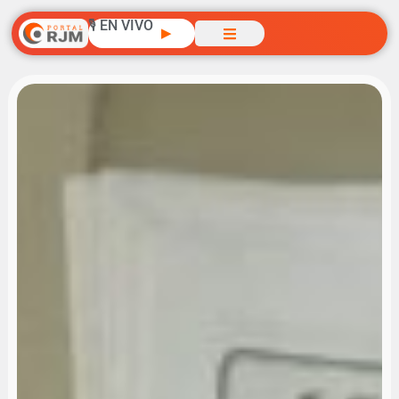
🎙️ EN VIVO
▶