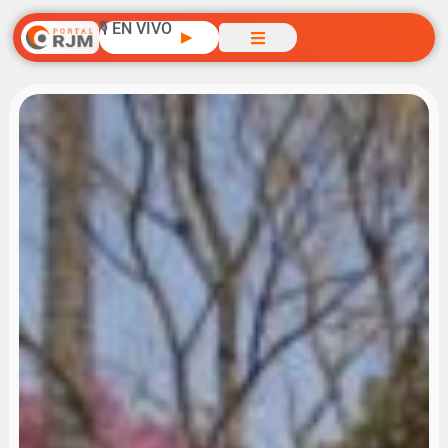
🎙️ EN VIVO
▶