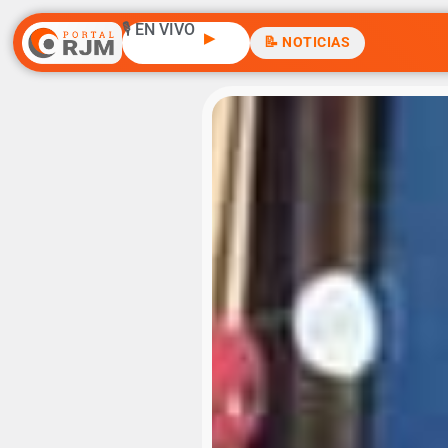
🎙️ EN VIVO
▶
📝 NOTICIAS