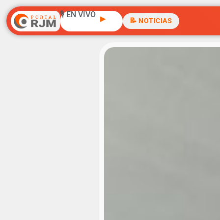
🎙️ EN VIVO
▶
📝 NOTICIAS