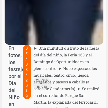
En
0
► Una multitud disfrutó de la fiesta
5
fotos,
del día del niño, la Feria 360 y el
/
los
Domingo de Oportunidades en
0
pleno centro. ► Hubo espectáculos
festejos
8
/
musicales, teatro, circo, juegos,
por el
2
VOLVER
artesanos y paseos a caballo (a
Día
AL
0
INICIO
cargo de Gendarmería). ► Se realizó
del
1
en el corredor de Parque San
9
Niño
Martín, la explanada del ferrocarril
en