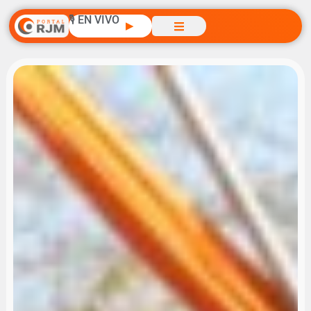
🎙️ EN VIVO
▶