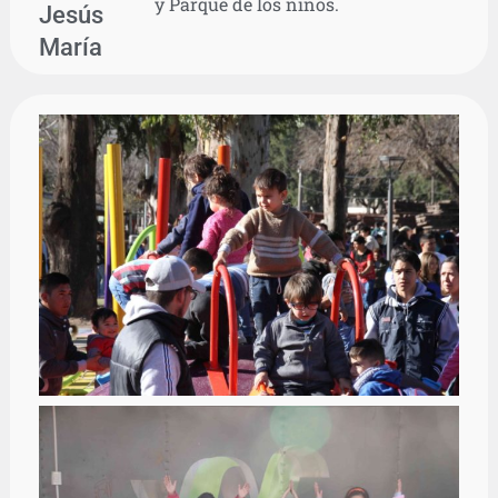
y Parque de los niños.
Jesús
María