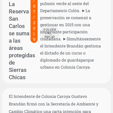
/
La
pulmón verde al oeste del
0
Departamento Colón. ►La
Reserva
7
/
preservación se comenzó a
San
2
gestionar en 2015 con una
Carlos
0
VOLVER
importante participación
se suma
1
AL
INICIO
ciudadana. ►Simultáneamente
9
a las
el Intendente Brandán gestiona
áreas
el dictado de un curso o
protegidas
diplomado de guardaparque
de
urbano en Colonia Caroya.
Sierras
Chicas
El Intendente de Colonia Caroya Gustavo
Brandán firmó con la Secretaría de Ambiente y
Cambio Climático una carta intención para