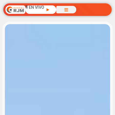
🎙️ EN VIVO
▶