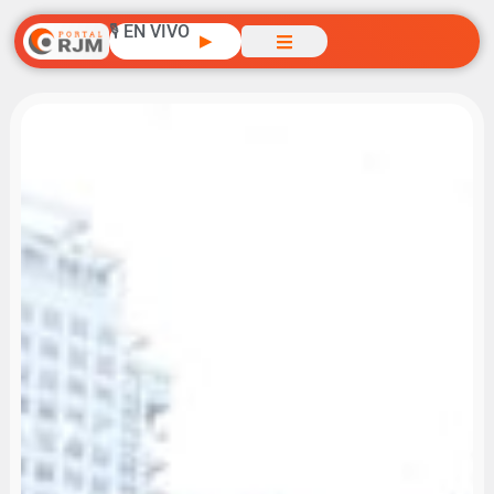
🎙️ EN VIVO
▶