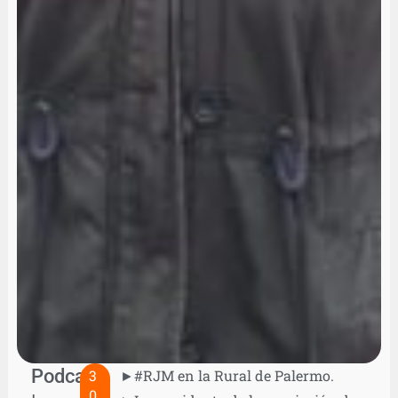
Podcast
3
►#RJM en la Rural de Palermo.
0