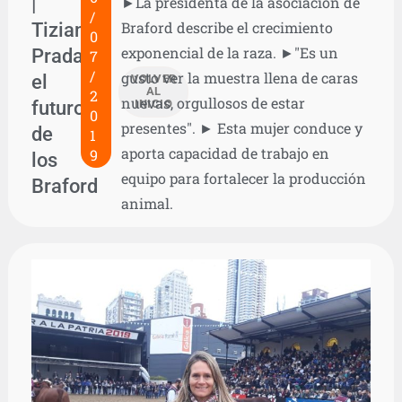
|
►La presidenta de la asociación de
/
Tiziana
Braford describe el crecimiento
0
exponencial de la raza. ►"Es un
Prada:
7
/
gusto ver la muestra llena de caras
el
VOLVER
AL
2
nuevas, orgullosos de estar
futuro
INICIO
0
presentes". ► Esta mujer conduce y
de
1
aporta capacidad de trabajo en
9
los
equipo para fortalecer la producción
Braford
animal.