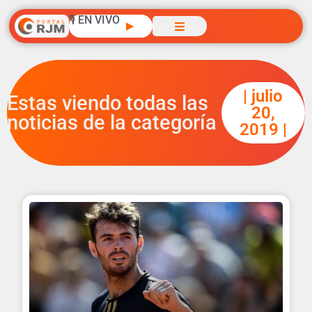
🎙️ EN VIVO
▶
| julio
Estas viendo todas las
20,
noticias de la categoría
2019 |