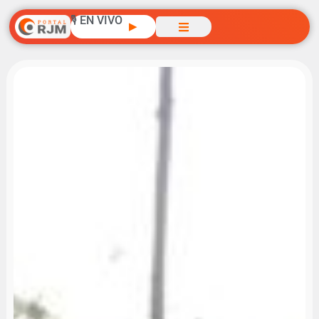
🎙️ EN VIVO
▶