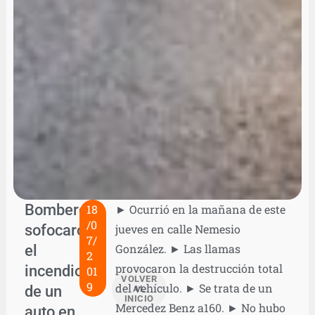
Bomberos
18
► Ocurrió en la mañana de este
/0
sofocaron
jueves en calle Nemesio
7/
el
González. ► Las llamas
2
provocaron la destrucción total
incendio
01
VOLVER
9
del vehículo. ► Se trata de un
de un
AL
INICIO
Mercedez Benz a160. ► No hubo
auto en