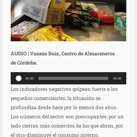
AUDIO | Vanesa Ruiz, Centro de Almaceneros
de
Córdoba.
Reproductor
00:00
00:00
de
Los indicadores negativos golpean fuerte a los
audio
pequeños comerciantes, la situación se
profundiza desde hace por lo menos dos años.
Los números del sector son preocupantes: por un
lado cierran más comercios de los que abren, por
el otro disminuye el consumo interno.