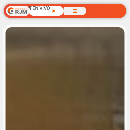
🎙️ EN VIVO
▶