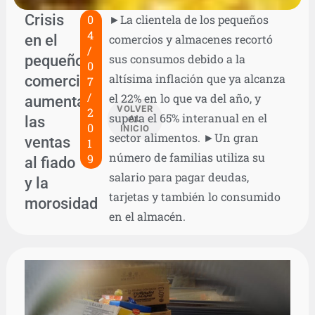
Crisis
0
►La clientela de los pequeños
4
en el
comercios y almacenes recortó
/
pequeño
sus consumos debido a la
0
altísima inflación que ya alcanza
comercio:
7
/
el 22% en lo que va del año, y
aumentan
VOLVER
2
supera el 65% interanual en el
las
AL
0
INICIO
sector alimentos. ►Un gran
ventas
1
número de familias utiliza su
9
al fiado
salario para pagar deudas,
y la
tarjetas y también lo consumido
morosidad
en el almacén.