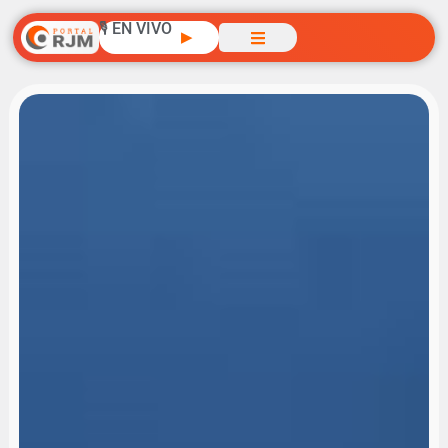
🎙️ EN VIVO
▶