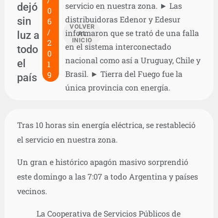
dejó
servicio en nuestra zona. ► Las
0
distribuidoras Edenor y Edesur
sin
6
VOLVER
/
informaron que se trató de una falla
luz a
AL
INICIO
2
en el sistema interconectado
todo
0
nacional como así a Uruguay, Chile y
el
1
Brasil. ► Tierra del Fuego fue la
9
país
única provincia con energía.
Tras 10 horas sin energía eléctrica, se restableció
el servicio en nuestra zona.
Un gran e histórico apagón masivo sorprendió
este domingo a las 7:07 a todo Argentina y países
vecinos.
La Cooperativa de Servicios Públicos de