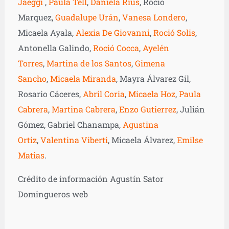
Jaeggi
,
Paula Tell
,
Daniela Rius
, Roció
Marquez,
Guadalupe Urán
,
Vanesa Londero
,
Micaela Ayala,
Alexia De Giovanni
,
Roció Solis
,
Antonella Galindo,
Roció Cocca
,
Ayelén
Torres
,
Martina de los Santos
,
Gimena
Sancho
,
Micaela Miranda
, Mayra Álvarez Gil,
Rosario Cáceres,
Abril Coria
,
Micaela Hoz
,
Paula
Cabrera
,
Martina Cabrera
,
Enzo Gutierrez
, Julián
Gómez, Gabriel Chanampa,
Agustina
Ortiz
,
Valentina Viberti
, Micaela Álvarez,
Emilse
Matias
.
Crédito de información Agustín Sator
Domingueros web