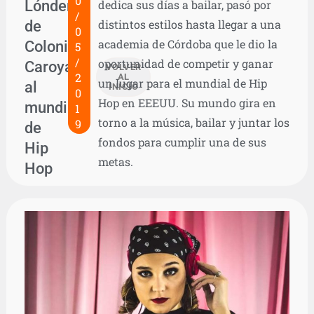
0
Lóndero
dedica sus días a bailar, pasó por
/
de
distintos estilos hasta llegar a una
0
academia de Córdoba que le dio la
Colonia
5
/
oportunidad de competir y ganar
Caroya
VOLVER
2
AL
un lugar para el mundial de Hip
al
INICIO
0
Hop en EEEUU. Su mundo gira en
mundial
1
torno a la música, bailar y juntar los
9
de
fondos para cumplir una de sus
Hip
metas.
Hop