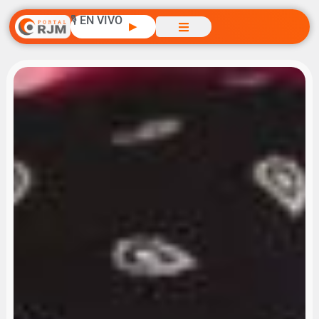
🎙️ EN VIVO
▶