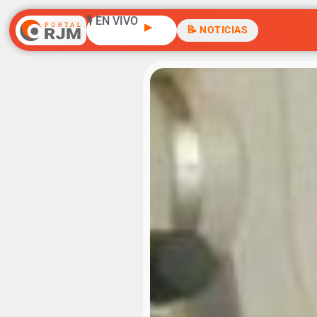
🎙️ EN VIVO
▶
📝 NOTICIAS