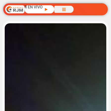
🎙️ EN VIVO
▶