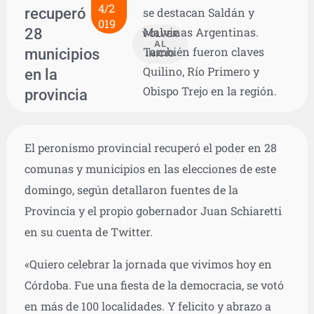
4/2
recuperó
se destacan Saldán y
019
28
Malvinas Argentinas.
VOLVER
AL
También fueron claves
municipios
INICIO
Quilino, Río Primero y
en la
Obispo Trejo en la región.
provincia
El peronismo provincial recuperó el poder en 28
comunas y municipios en las elecciones de este
domingo, según detallaron fuentes de la
Provincia y el propio gobernador Juan Schiaretti
en su cuenta de Twitter.
«Quiero celebrar la jornada que vivimos hoy en
Córdoba. Fue una fiesta de la democracia, se votó
en más de 100 localidades. Y felicito y abrazo a