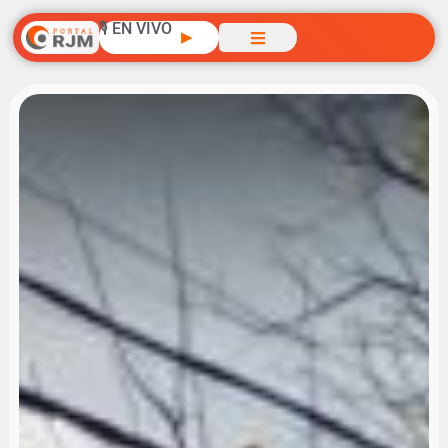
🎙️ EN VIVO
▶