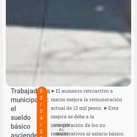
Trabajadores
0
►El aumento retroactivo a
3
municipales:
marzo mejora la remuneración
/
el
actual de 12 mil pesos. ►Esta
0
mejora se debe a la
sueldo
4
/
incorporación de los no
básico
VOLVER
AL
2
remunerativos al salario básico.
asciende
INICIO