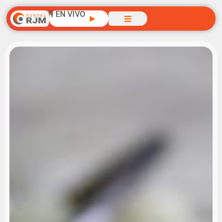
🎙️ EN VIVO
▶