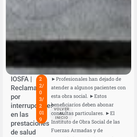
IOSFA |
2
►Profesionales han dejado de
2/
Reclaman
atender a algunos pacientes con
0
por
esta obra social. ►Estos
3/
beneficiarios deben abonar
interrupciones
2
VOLVER
01
consultas particulares. ►El
en las
AL
INICIO
9
Instituto de Obra Social de las
prestaciones
Fuerzas Armadas y de
de salud