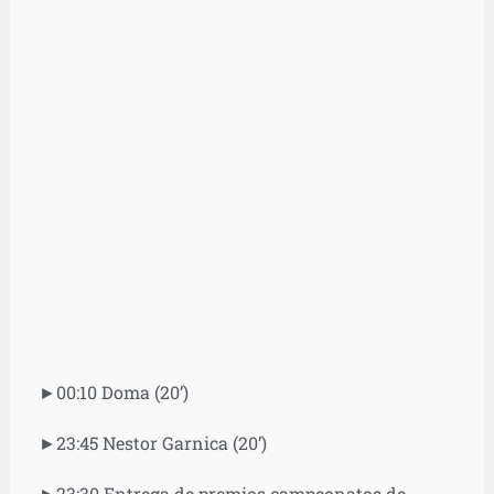
►00:10 Doma (20’)
►23:45 Nestor Garnica (20’)
►23:30 Entrega de premios campeonatos de