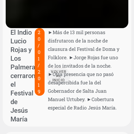
El Indio
2
►Más de 13 mil personas
0
Lucio
disfrutaron de la noche de
/
Rojas y
clausura del Festival de Doma y
0
Folklore. ►Jorge Rojas fue uno
Los
1
/
de los invitados de la noche.
Palmeras
2
VOLVER
►Otra presencia que no pasó
cerraron
AL
0
INICIO
desapercibida fue la del
el
1
Gobernador de Salta Juan
9
Festival
Manuel Urtubey. ►Cobertura
de
especial de Radio Jesús María.
Jesús
María