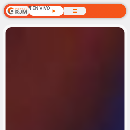
🎙️ EN VIVO
▶