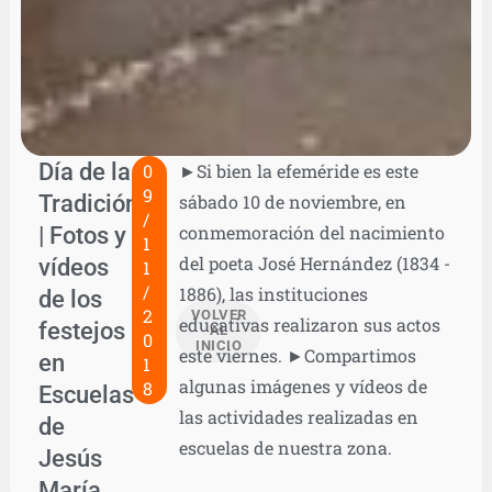
Día de la
0
►Si bien la efeméride es este
9
Tradición
sábado 10 de noviembre, en
/
| Fotos y
conmemoración del nacimiento
1
del poeta José Hernández (1834 -
vídeos
1
/
1886), las instituciones
de los
2
VOLVER
educativas realizaron sus actos
festejos
AL
0
INICIO
este viernes. ►Compartimos
en
1
algunas imágenes y vídeos de
8
Escuelas
las actividades realizadas en
de
escuelas de nuestra zona.
Jesús
María