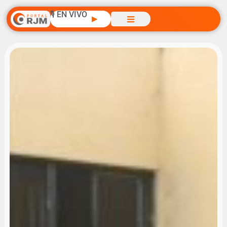
🎙️ EN VIVO
▶